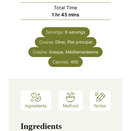
Total Time
hour
minutes
1
hr
45
mins
Servings:
6
servings
Course:
Dîner, Plat principal
Cuisine:
Greque, Méditerranéenne
Calories:
400
Ingredients
Method
Notes
Ingredients