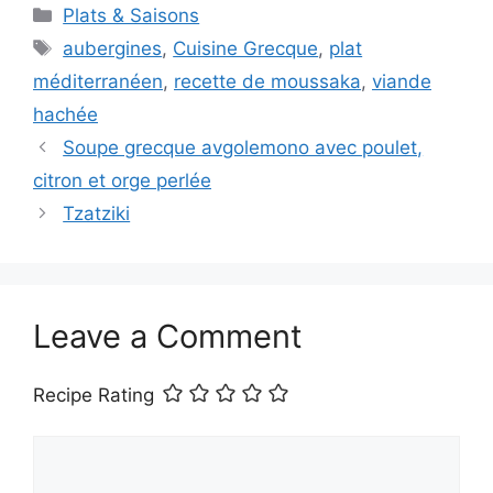
Categories
Plats & Saisons
Tags
aubergines
,
Cuisine Grecque
,
plat
méditerranéen
,
recette de moussaka
,
viande
hachée
Soupe grecque avgolemono avec poulet,
citron et orge perlée
Tzatziki
Leave a Comment
Recipe Rating
Comment