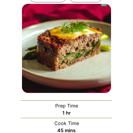
Prep Time
hour
1
hr
Cook Time
minutes
45
mins