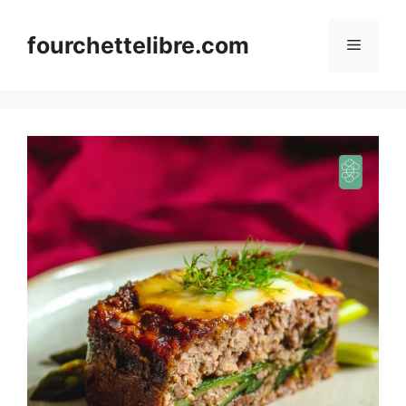
Skip
to
fourchettelibre.com
Menu
content