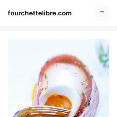
Skip
to
fourchettelibre.com
Menu
content