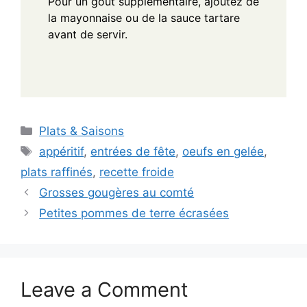
Pour un goût supplémentaire, ajoutez de
la mayonnaise ou de la sauce tartare
avant de servir.
Categories
Plats & Saisons
Tags
appéritif
,
entrées de fête
,
oeufs en gelée
,
plats raffinés
,
recette froide
Grosses gougères au comté
Petites pommes de terre écrasées
Leave a Comment