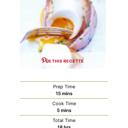
THIS RECETTE
Prep Time
minutes
15
mins
Cook Time
minutes
5
mins
Total Time
hours
18
hrs