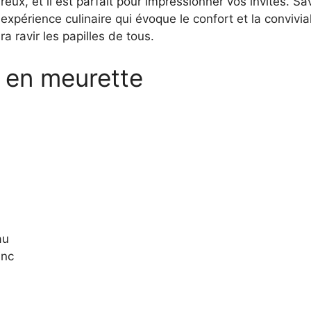
reux, et il est parfait pour impressionner vos invités.
expérience culinaire qui évoque le confort et la convivia
ra ravir les papilles de tous.
 en meurette
au
anc