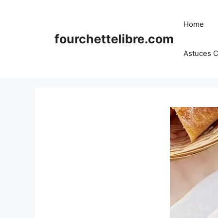
Skip
to
Home
content
fourchettelibre.com
Astuces C