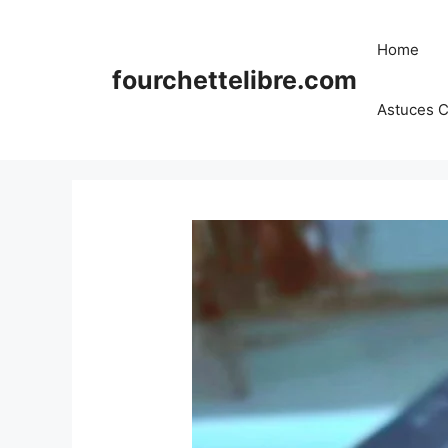
Skip
to
Home
content
fourchettelibre.com
Astuces C