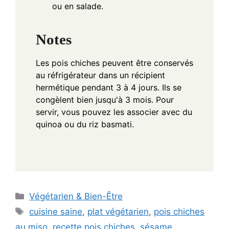
ou en salade.
Notes
Les pois chiches peuvent être conservés
au réfrigérateur dans un récipient
hermétique pendant 3 à 4 jours. Ils se
congèlent bien jusqu'à 3 mois. Pour
servir, vous pouvez les associer avec du
quinoa ou du riz basmati.
Categories
Végétarien & Bien-Être
Tags
cuisine saine
,
plat végétarien
,
pois chiches
au miso
,
recette pois chiches
,
sésame