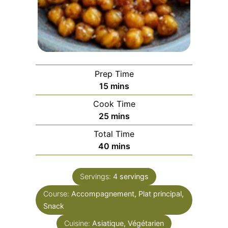
Prep Time
minutes
15
mins
Cook Time
minutes
25
mins
Total Time
minutes
40
mins
Servings:
4
servings
Course:
Accompagnement, Plat principal,
Snack
Cuisine:
Asiatique, Végétarien