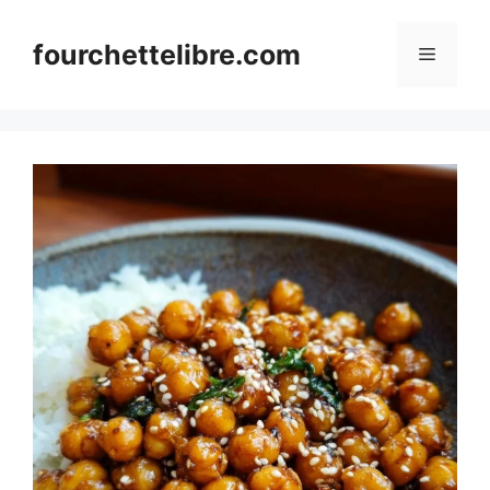
Skip
to
fourchettelibre.com
Menu
content