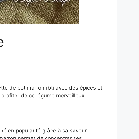
e
tte de potimarron rôti avec des épices et
 profiter de ce légume merveilleux.
gné en popularité grâce à sa saveur
timarron permet de concentrer ses