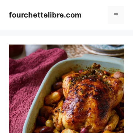
Skip
to
fourchettelibre.com
Menu
content