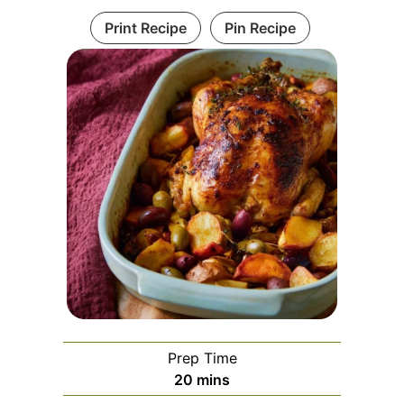
Print Recipe
Pin Recipe
Prep Time
minutes
20
mins