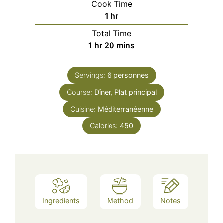
Cook Time
hour
1
hr
Total Time
hour
minutes
1
hr
20
mins
Servings:
6
personnes
Course:
Dîner, Plat principal
Cuisine:
Méditerranéenne
Calories:
450
Ingredients
Method
Notes