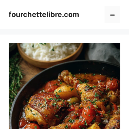
Skip
to
fourchettelibre.com
Menu
content