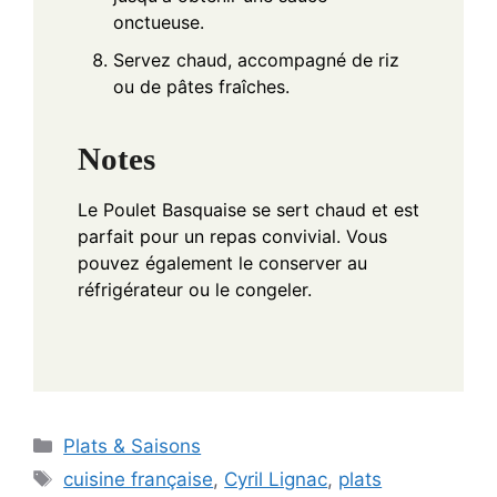
onctueuse.
Servez chaud, accompagné de riz
ou de pâtes fraîches.
Notes
Le Poulet Basquaise se sert chaud et est
parfait pour un repas convivial. Vous
pouvez également le conserver au
réfrigérateur ou le congeler.
Categories
Plats & Saisons
Tags
cuisine française
,
Cyril Lignac
,
plats