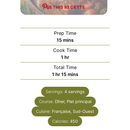
THIS RECETTE
Prep Time
minutes
15
mins
Cook Time
hour
1
hr
Total Time
hour
minutes
1
hr
15
mins
Servings:
4
servings
Course:
Dîner, Plat principal
Cuisine:
Française, Sud-Ouest
Calories:
450