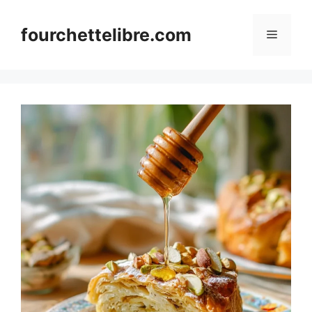
Skip
to
fourchettelibre.com
Menu
content