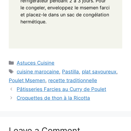
réfrigérateur pendant 2 à 3 jours. Pour
le congeler, enveloppez le msemen farci
et placez-le dans un sac de congélation
hermétique.
Categories
Astuces Cuisine
Tags
cuisine marocaine
,
Pastilla
,
plat savoureux
,
Poulet Msemen
,
recette traditionnelle
Pâtisseries Farcies au Curry de Poulet
Croquettes de thon à la Ricotta
Leave a Comment