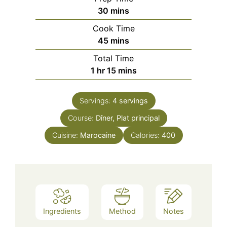
minutes
30
mins
Cook Time
minutes
45
mins
Total Time
hour
minutes
1
hr
15
mins
Servings:
4
servings
Course:
Dîner, Plat principal
Cuisine:
Marocaine
Calories:
400
Ingredients
Method
Notes