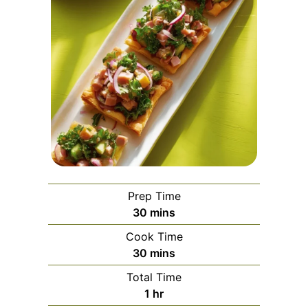
Prep Time
minutes
30
mins
Cook Time
minutes
30
mins
Total Time
hour
1
hr