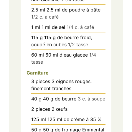
2.5
ml
2,5 ml de poudre à pâte
1/2 c. à café
1
ml
1 ml de sel
1/4 c. à café
115
g
115 g de beurre froid,
coupé en cubes
1/2 tasse
60
ml
60 ml d'eau glacée
1/4
tasse
Garniture
3
pieces
3 oignons rouges,
finement tranchés
40
g
40 g de beurre
3 c. à soupe
2
pieces
2 œufs
125
ml
125 ml de crème à 35 %
50
g
50 g de fromage Emmental