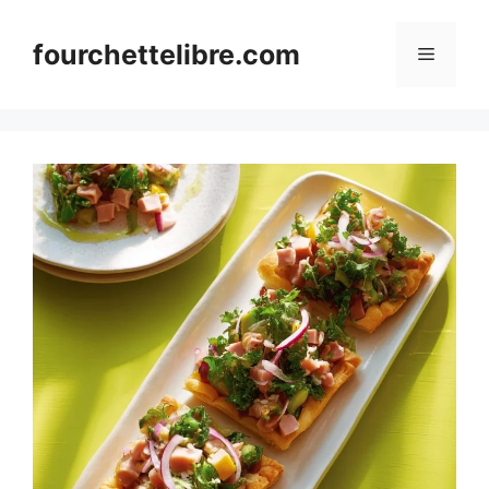
Skip
to
fourchettelibre.com
Menu
content