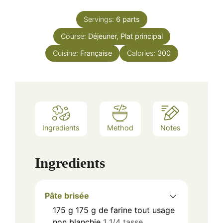
Servings:
6
parts
Course:
Déjeuner, Plat principal
Cuisine:
Française
Calories:
300
Ingredients
Method
Notes
Ingredients
Pâte brisée
175
g
175 g de farine tout usage
non blanchie
1 1/4 tasse