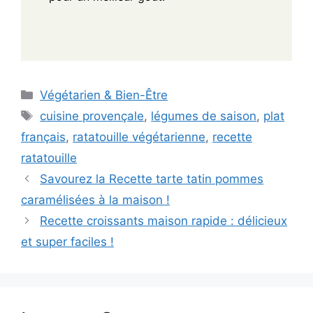
Categories
Végétarien & Bien-Être
Tags
cuisine provençale
,
légumes de saison
,
plat
français
,
ratatouille végétarienne
,
recette
ratatouille
Savourez la Recette tarte tatin pommes
caramélisées à la maison !
Recette croissants maison rapide : délicieux
et super faciles !