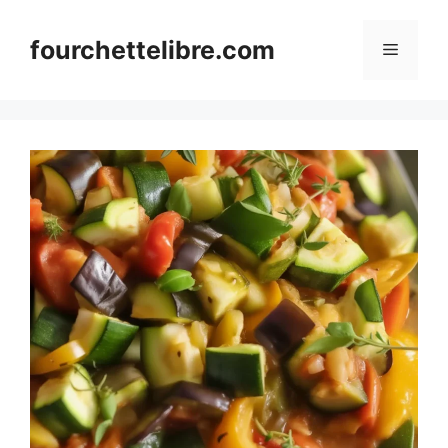
Skip
to
fourchettelibre.com
Menu
content