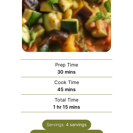
Prep Time
minutes
30
mins
Cook Time
minutes
45
mins
Total Time
hour
minutes
1
hr
15
mins
Servings:
4
servings