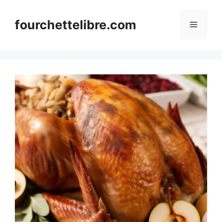
Skip
to
fourchettelibre.com
Menu
content