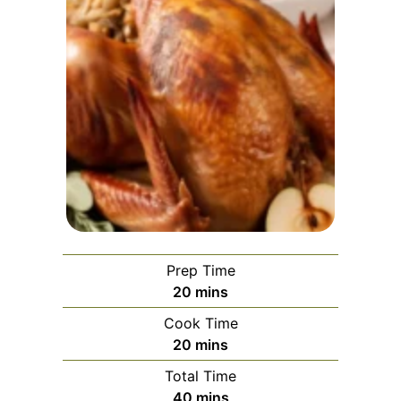
Prep Time
minutes
20
mins
Cook Time
minutes
20
mins
Total Time
minutes
40
mins