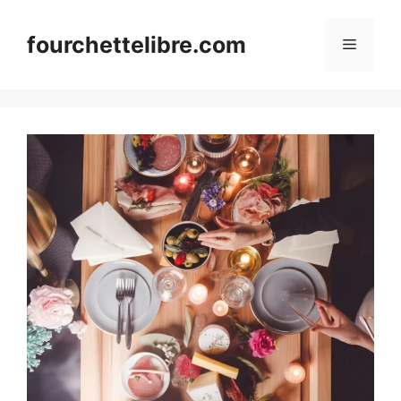
Skip
to
fourchettelibre.com
Menu
content