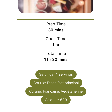
Prep Time
minutes
30
mins
Cook Time
hour
1
hr
Total Time
hour
minutes
1
hr
30
mins
Servings:
4
servings
Course:
Dîner, Plat principal
Cuisine:
Française, Végétarienne
Calories:
600