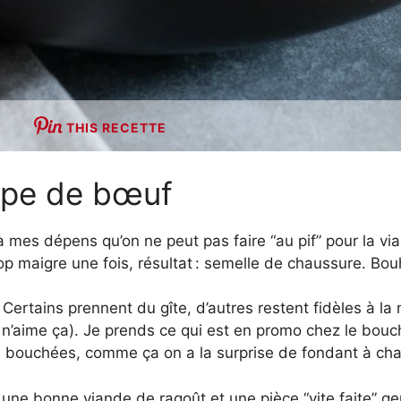
THIS RECETTE
upe de bœuf
s à mes dépens qu’on ne peut pas faire “au pif” pour la vi
rop maigre une fois, résultat : semelle de chaussure. Bo
 Certains prennent du gîte, d’autres restent fidèles à la m
’aime ça). Je prends ce qui est en promo chez le boucher
s bouchées, comme ça on a la surprise de fondant à chaq
 une bonne viande de ragoût et une pièce “vite faite” ge