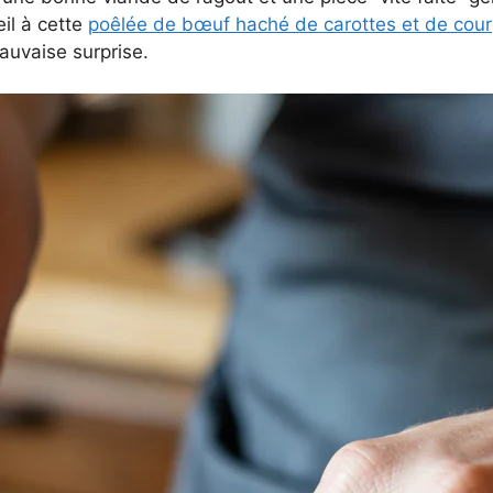
œil à cette
poêlée de bœuf haché de carottes et de cour
auvaise surprise.