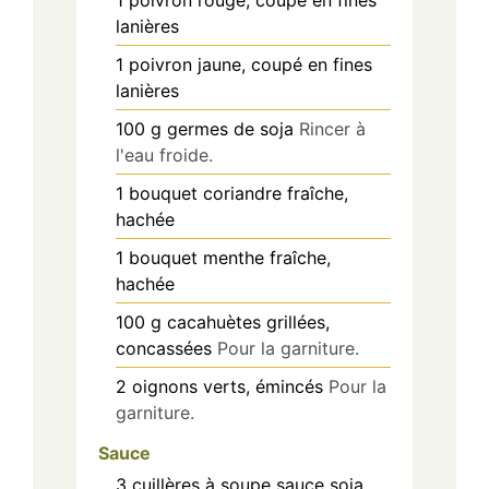
lanières
1
poivron jaune, coupé en fines
lanières
100
g
germes de soja
Rincer à
l'eau froide.
1
bouquet
coriandre fraîche,
hachée
1
bouquet
menthe fraîche,
hachée
100
g
cacahuètes grillées,
concassées
Pour la garniture.
2
oignons verts, émincés
Pour la
garniture.
Sauce
3
cuillères à soupe
sauce soja