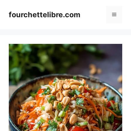
Skip
to
fourchettelibre.com
Menu
content