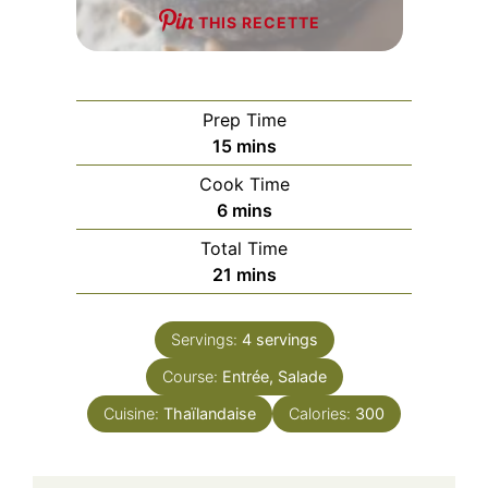
THIS RECETTE
Prep Time
minutes
15
mins
Cook Time
minutes
6
mins
Total Time
minutes
21
mins
Servings:
4
servings
Course:
Entrée, Salade
Cuisine:
Thaïlandaise
Calories:
300