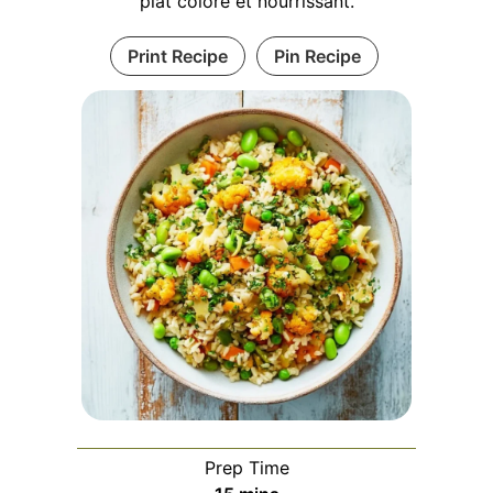
plat coloré et nourrissant.
Print Recipe
Pin Recipe
Prep Time
minutes