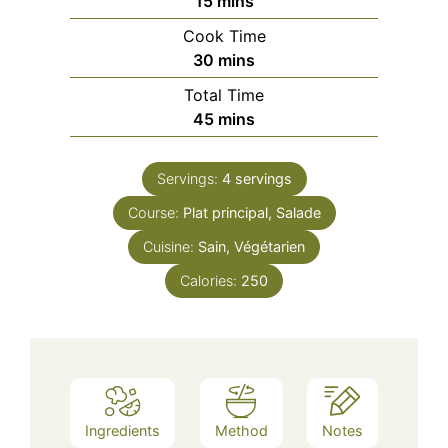
15
mins
Cook Time
minutes
30
mins
Total Time
minutes
45
mins
Servings:
4
servings
Course:
Plat principal, Salade
Cuisine:
Sain, Végétarien
Calories:
250
Ingredients
Method
Notes