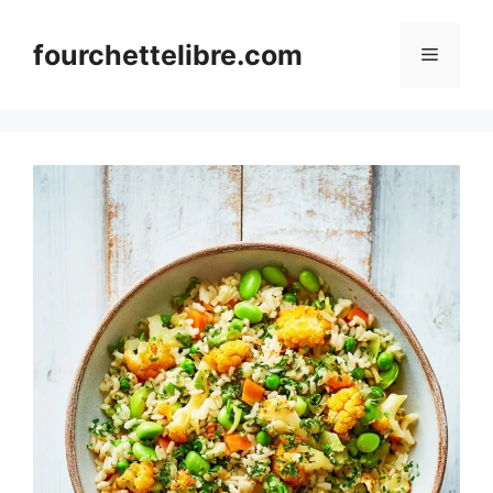
Skip
to
fourchettelibre.com
Menu
content