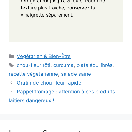
réfrigérateur jusqu'à 3 jours. Pour une
texture plus fraîche, conservez la
vinaigrette séparément.
Categories
Végétarien & Bien-Être
Tags
chou-fleur rôti
,
curcuma
,
plats équilibrés
,
recette végétarienne
,
salade saine
Gratin de chou-fleur rapide
Rappel fromage : attention à ces produits
laitiers dangereux !