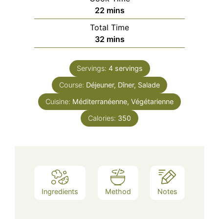
minutes
22
mins
Total Time
minutes
32
mins
Servings:
4
servings
Course:
Déjeuner, Dîner, Salade
Cuisine:
Méditerranéenne, Végétarienne
Calories:
350
Ingredients
Method
Notes