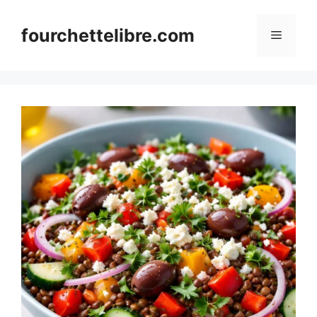
Skip
to
fourchettelibre.com
Menu
content