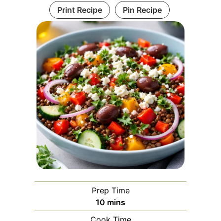
Print Recipe
Pin Recipe
Prep Time
minutes
10
mins
Cook Time