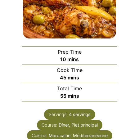
Prep Time
minutes
10
mins
Cook Time
minutes
45
mins
Total Time
minutes
55
mins
Servings:
4
servings
Course:
Dîner, Plat principal
Cuisine:
Marocaine, Méditerranéenne