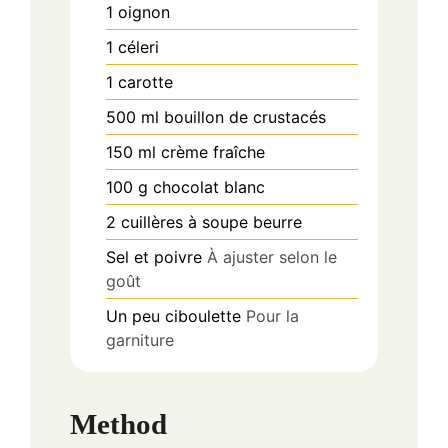
1
oignon
1
céleri
1
carotte
500
ml
bouillon de crustacés
150
ml
crème fraîche
100
g
chocolat blanc
2
cuillères à soupe
beurre
Sel et poivre
À ajuster selon le
goût
Un peu
ciboulette
Pour la
garniture
Method