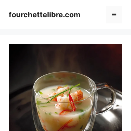
Skip
to
fourchettelibre.com
Menu
content