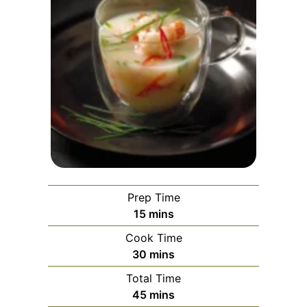
Prep Time
minutes
15
mins
Cook Time
minutes
30
mins
Total Time
minutes
45
mins