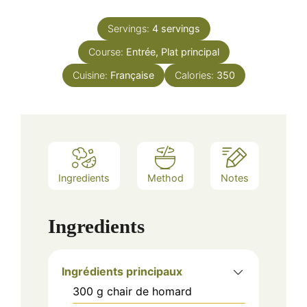
Servings:
4
servings
Course:
Entrée, Plat principal
Cuisine:
Française
Calories:
350
Ingredients
Method
Notes
Ingredients
Ingrédients principaux
300
g
chair de homard