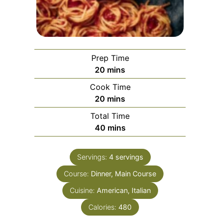
Prep Time
minutes
20
mins
Cook Time
minutes
20
mins
Total Time
minutes
40
mins
Servings:
4
servings
Course:
Dinner, Main Course
Cuisine:
American, Italian
Calories:
480