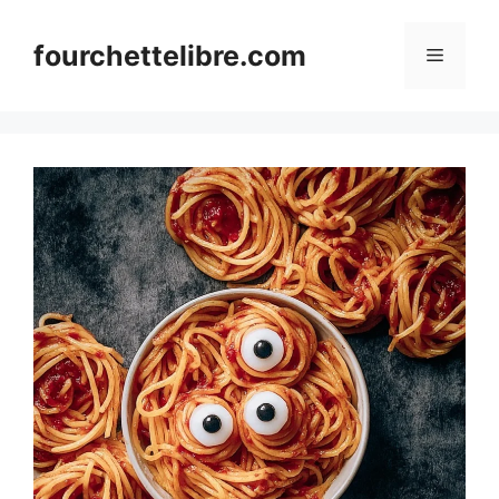
Skip
to
fourchettelibre.com
Menu
content