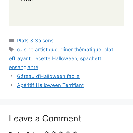
Categories
Plats & Saisons
Tags
cuisine artistique
,
dîner thématique
,
plat
effrayant
,
recette Halloween
,
spaghetti
ensanglanté
Gâteau d’Halloween facile
Apéritif Halloween Terrifiant
Leave a Comment