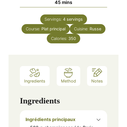
minutes
45
mins
Servings:
4
servings
Course:
Plat principal
Cuisine:
Russe
Calories:
350
Ingredients
Method
Notes
Ingredients
Ingrédients principaux