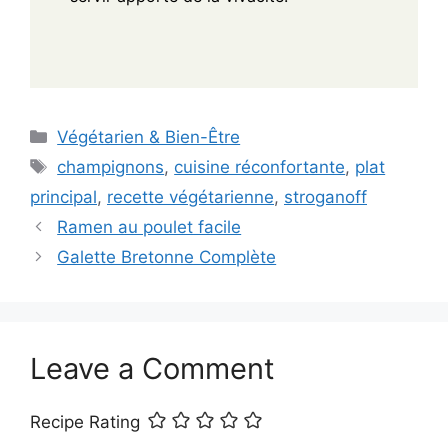
Categories
Végétarien & Bien-Être
Tags
champignons
,
cuisine réconfortante
,
plat
principal
,
recette végétarienne
,
stroganoff
Ramen au poulet facile
Galette Bretonne Complète
Leave a Comment
Recipe Rating