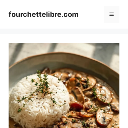
Skip
to
fourchettelibre.com
Menu
content