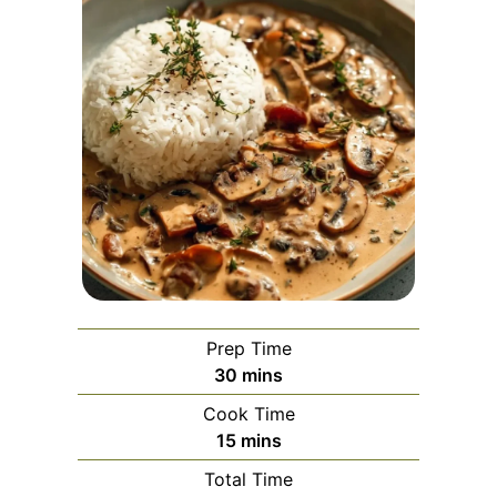
Prep Time
minutes
30
mins
Cook Time
minutes
15
mins
Total Time