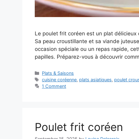
Le poulet frit coréen est un plat délicieu
Sa peau croustillante et sa viande juteuse
occasion spéciale ou un repas rapide, cett
papilles. Préparez-vous à découvrir com
Categories
Plats & Saisons
Tags
cuisine coréenne
,
plats asiatiques
,
poulet crous
1 Comment
Poulet frit coréen
September 15, 2025
by
Louise Delacroix