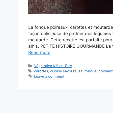
La fondue poireaux, carottes et moutarde 
façon délicieuse de profiter des légumes 
moutarde. Cette recette est parfaite pou
amis. PETITE HISTOIRE GOURMANDE La fon
Read more
Categories
Végétarien & Bien-Être
Tags
carottes
,
cuisine savoureuse
,
fondue
,
poireau
Leave a comment