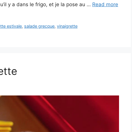
u’il y a dans le frigo, et je la pose au …
Read more
tte estivale
,
salade grecque
,
vinaigrette
ette