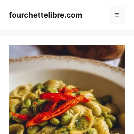
Skip
to
fourchettelibre.com
Menu
content