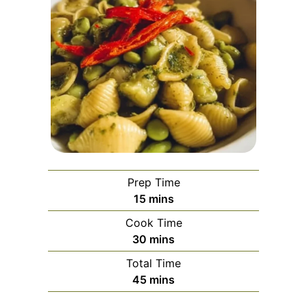
Prep Time
minutes
15
mins
Cook Time
minutes
30
mins
Total Time
minutes
45
mins