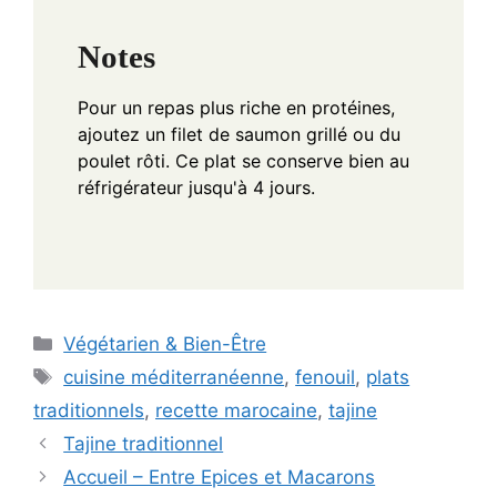
Notes
Pour un repas plus riche en protéines,
ajoutez un filet de saumon grillé ou du
poulet rôti. Ce plat se conserve bien au
réfrigérateur jusqu'à 4 jours.
Categories
Végétarien & Bien-Être
Tags
cuisine méditerranéenne
,
fenouil
,
plats
traditionnels
,
recette marocaine
,
tajine
Tajine traditionnel
Accueil – Entre Epices et Macarons