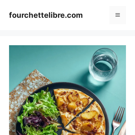
Skip
to
fourchettelibre.com
Menu
content