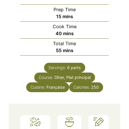
Prep Time
minutes
15
mins
Cook Time
minutes
40
mins
Total Time
minutes
55
mins
Servings:
6
parts
Course:
Dîner, Plat principal
Cuisine:
Française
Calories:
250