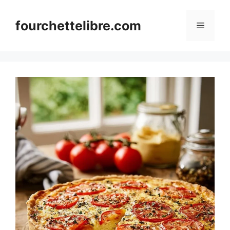
Skip
to
fourchettelibre.com
Menu
content