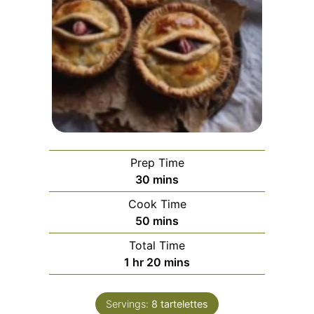
Prep Time
minutes
30
mins
Cook Time
minutes
50
mins
Total Time
hour
minutes
1
hr
20
mins
Servings:
8
tartelettes