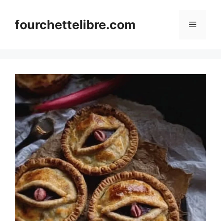
Skip
to
fourchettelibre.com
Menu
content