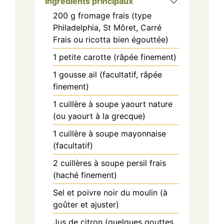
Ingrédients principaux
200
g
fromage frais (type
Philadelphia, St Môret, Carré
Frais ou ricotta bien égouttée)
1
petite
carotte (râpée finement)
1
gousse
ail (facultatif, râpée
finement)
1
cuillère à soupe
yaourt nature
(ou yaourt à la grecque)
1
cuillère à soupe
mayonnaise
(facultatif)
2
cuillères à soupe
persil frais
(haché finement)
Sel et poivre noir du moulin (à
goûter et ajuster)
Jus de citron (quelques gouttes