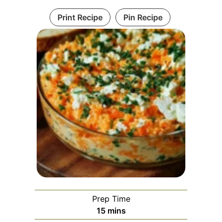
Print Recipe
Pin Recipe
Prep Time
minutes
15
mins