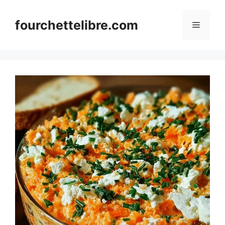
Skip
to
fourchettelibre.com
Menu
content