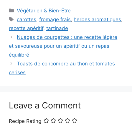
Categories
Végétarien & Bien-Être
Tags
carottes
,
fromage frais
,
herbes aromatiques
,
recette apéritif
,
tartinade
Nuages de courgettes : une recette légère
et savoureuse pour un apéritif ou un repas
équilibré
Toasts de concombre au thon et tomates
cerises
Leave a Comment
Recipe Rating