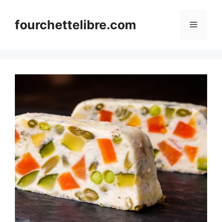
Skip
to
fourchettelibre.com
Menu
content