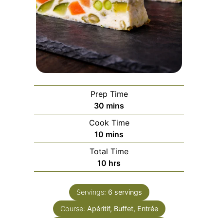
Prep Time
minutes
30
mins
Cook Time
minutes
10
mins
Total Time
hours
10
hrs
Servings:
6
servings
Course:
Apéritif, Buffet, Entrée