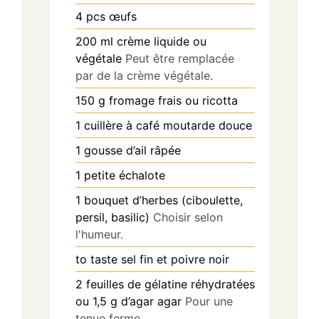
4
pcs
œufs
200
ml
crème liquide ou
végétale
Peut être remplacée
par de la crème végétale.
150
g
fromage frais ou ricotta
1
cuillère à café
moutarde douce
1
gousse
d’ail râpée
1
petite
échalote
1
bouquet
d’herbes (ciboulette,
persil, basilic)
Choisir selon
l'humeur.
to taste
sel fin et poivre noir
2
feuilles
de gélatine réhydratées
ou 1,5 g d’agar agar
Pour une
tenue ferme.