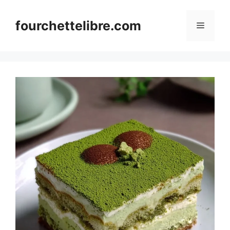
Skip
to
fourchettelibre.com
Menu
content