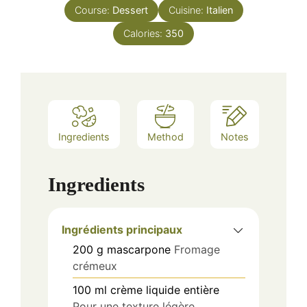
Course:
Dessert
Cuisine:
Italien
Calories:
350
Ingredients
Method
Notes
Ingredients
Ingrédients principaux
200
g
mascarpone
Fromage
crémeux
100
ml
crème liquide entière
Pour une texture légère