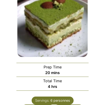
Prep Time
minutes
20
mins
Total Time
hours
4
hrs
Servings:
6
personnes