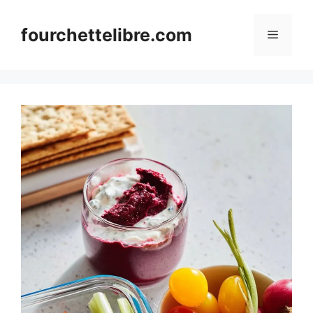
Skip
to
fourchettelibre.com
Menu
content