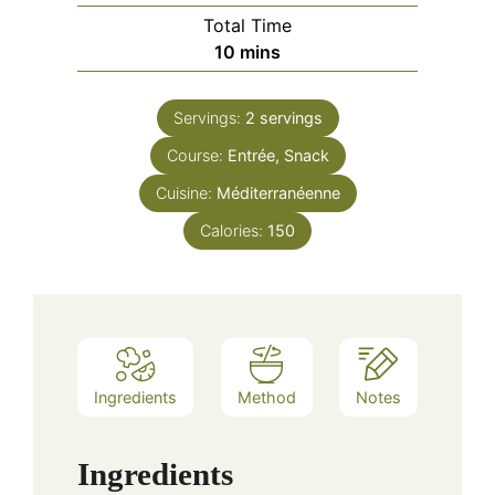
Total Time
minutes
10
mins
Servings:
2
servings
Course:
Entrée, Snack
Cuisine:
Méditerranéenne
Calories:
150
Ingredients
Method
Notes
Ingredients