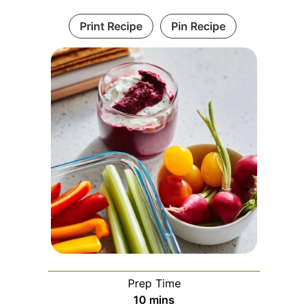
Print Recipe
Pin Recipe
Prep Time
minutes
10
mins