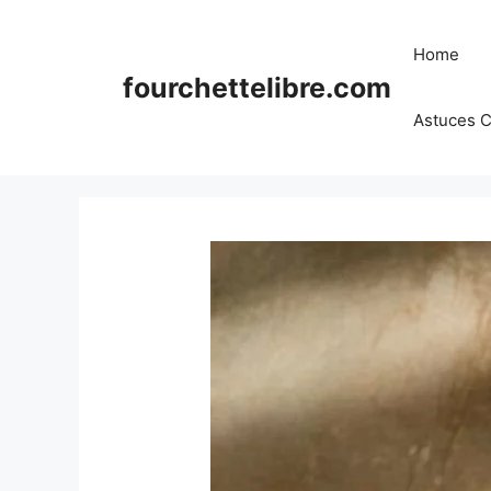
Skip
to
Home
content
fourchettelibre.com
Astuces C