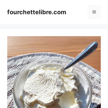
Skip
to
fourchettelibre.com
Menu
content