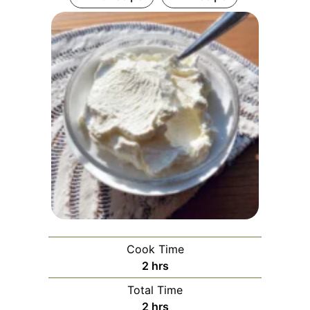
Cook Time
hours
2
hrs
Total Time
hours
2
hrs