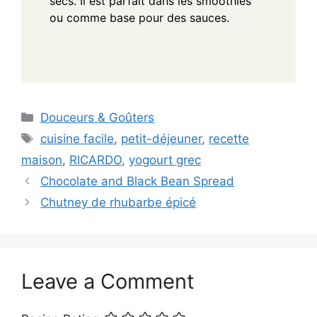
secs. Il est parfait dans les smoothies
ou comme base pour des sauces.
Categories
Douceurs & Goûters
Tags
cuisine facile
,
petit-déjeuner
,
recette
maison
,
RICARDO
,
yogourt grec
Chocolate and Black Bean Spread
Chutney de rhubarbe épicé
Leave a Comment