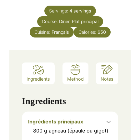
Servings:
4
servings
Course:
Dîner, Plat principal
Cuisine:
Français
Calories:
650
Ingredients
Method
Notes
Ingredients
Ingrédients principaux
800
g
agneau (épaule ou gigot)