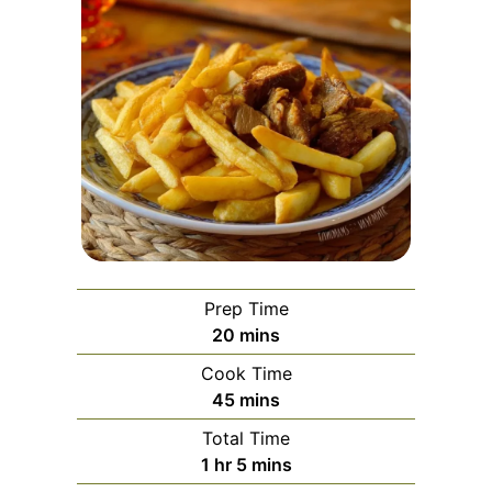
Prep Time
minutes
20
mins
Cook Time
minutes
45
mins
Total Time
hour
minutes
1
hr
5
mins