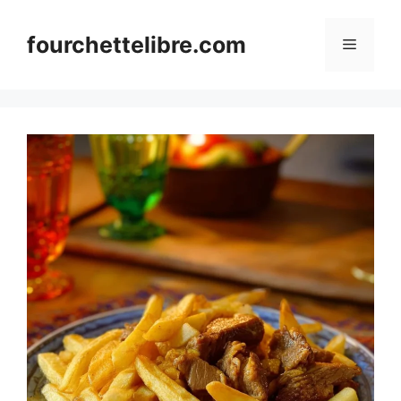
Skip
to
fourchettelibre.com
Menu
content