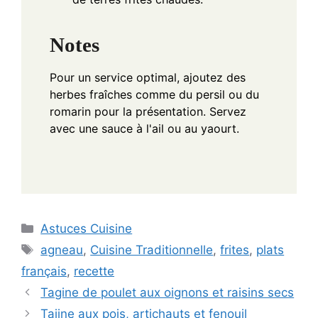
Notes
Pour un service optimal, ajoutez des
herbes fraîches comme du persil ou du
romarin pour la présentation. Servez
avec une sauce à l'ail ou au yaourt.
Categories
Astuces Cuisine
Tags
agneau
,
Cuisine Traditionnelle
,
frites
,
plats
français
,
recette
Tagine de poulet aux oignons et raisins secs
Tajine aux pois, artichauts et fenouil