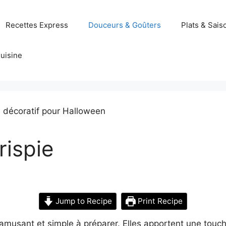
Recettes Express
Douceurs & Goûters
Plats & Sais
uisine
rispie
Jump to Recipe
Print Recipe
 amusant et simple à préparer. Elles apportent une touc