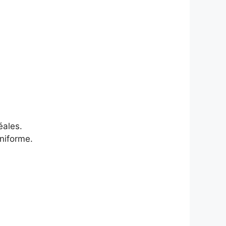
éales.
niforme.