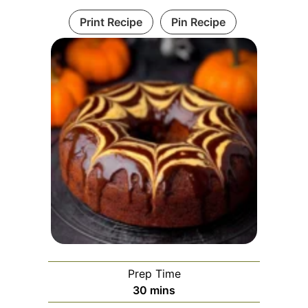
Print Recipe
Pin Recipe
Prep Time
minutes
30
mins