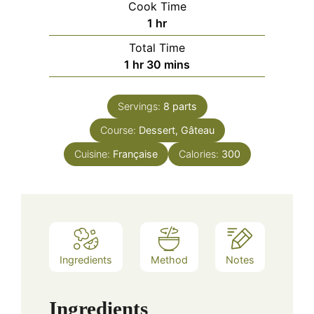
Cook Time
hour
1
hr
Total Time
hour
minutes
1
hr
30
mins
Servings:
8
parts
Course:
Dessert, Gâteau
Cuisine:
Française
Calories:
300
Ingredients
Method
Notes
Ingredients