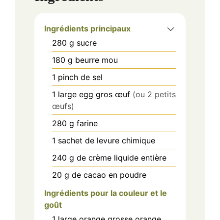
Ingrédients principaux
280
g
sucre
180
g
beurre mou
1
pinch
de sel
1
large egg
gros œuf
(ou 2 petits
œufs)
280
g
farine
1
sachet
de levure chimique
240
g
de crème liquide entière
20
g
de cacao en poudre
Ingrédients pour la couleur et le
goût
1
large orange
grosse orange