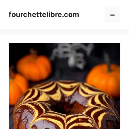
Skip
to
fourchettelibre.com
Menu
content