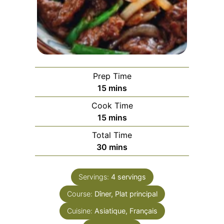
Prep Time
minutes
15
mins
Cook Time
minutes
15
mins
Total Time
minutes
30
mins
Servings:
4
servings
Course:
Dîner, Plat principal
Cuisine:
Asiatique, Français