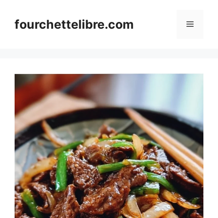
Skip
to
fourchettelibre.com
Menu
content