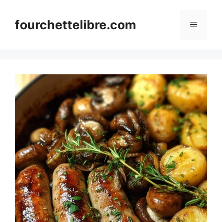
Skip
to
fourchettelibre.com
Menu
content