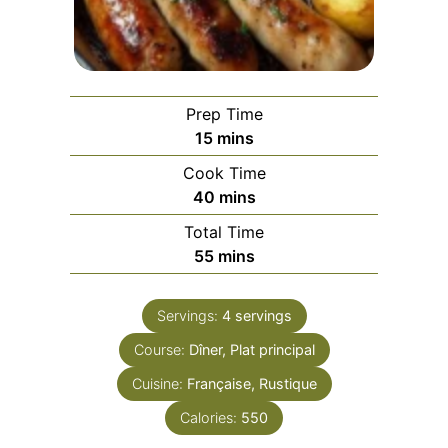
Prep Time
minutes
15
mins
Cook Time
minutes
40
mins
Total Time
minutes
55
mins
Servings:
4
servings
Course:
Dîner, Plat principal
Cuisine:
Française, Rustique
Calories:
550