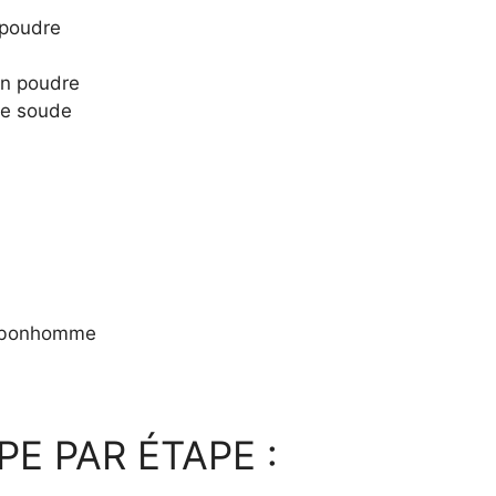
 poudre
 en poudre
de soude
e bonhomme
E PAR ÉTAPE :