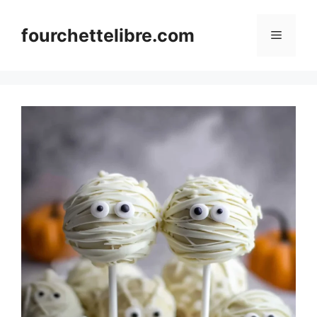
Skip
to
fourchettelibre.com
Menu
content