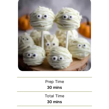
Prep Time
minutes
30
mins
Total Time
minutes
30
mins