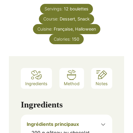
Servings:
12
boulettes
Course:
Dessert, Snack
Cuisine:
Française, Halloween
Calories:
150
Ingredients
Method
Notes
Ingredients
Ingrédients principaux
200
g
gâteau au chocolat