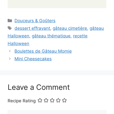
Categories
Douceurs & Goûters
Tags
dessert effrayant
,
gâteau cimetière
,
gâteau
Halloween
,
gâteau thématique
,
recette
Halloween
Boulettes de Gâteau Momie
Mini Cheesecakes
Leave a Comment
Recipe Rating
Comment