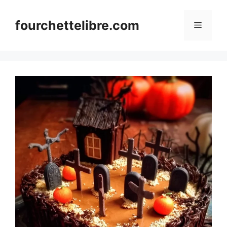
Skip
to
fourchettelibre.com
Menu
content