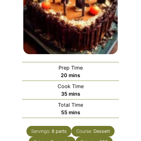
Prep Time
minutes
20
mins
Cook Time
minutes
35
mins
Total Time
minutes
55
mins
Servings:
8
parts
Course:
Dessert