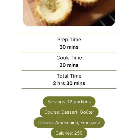
Prep Time
minutes
30
mins
Cook Time
minutes
20
mins
Total Time
hours
minutes
2
hrs
30
mins
Servings:
12
portions
Course:
Dessert, Goûter
Cuisine:
Américaine, Française
Calories:
250