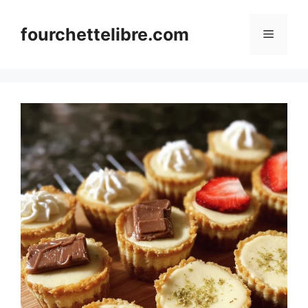
Skip
to
fourchettelibre.com
Menu
content