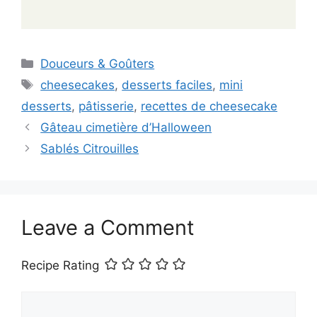
Categories
Douceurs & Goûters
Tags
cheesecakes
,
desserts faciles
,
mini
desserts
,
pâtisserie
,
recettes de cheesecake
Gâteau cimetière d’Halloween
Sablés Citrouilles
Leave a Comment
Recipe Rating
Comment