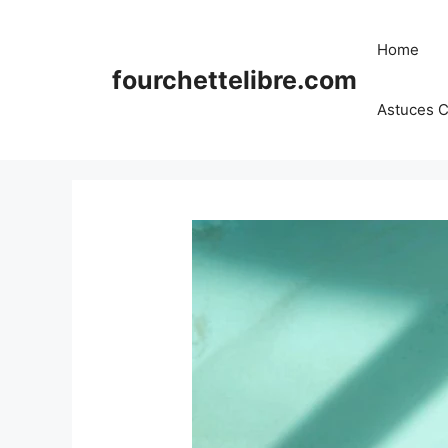
Skip
to
Home
content
fourchettelibre.com
Astuces C