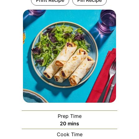
Print Recipe
Pin Recipe
Prep Time
minutes
20
mins
Cook Time