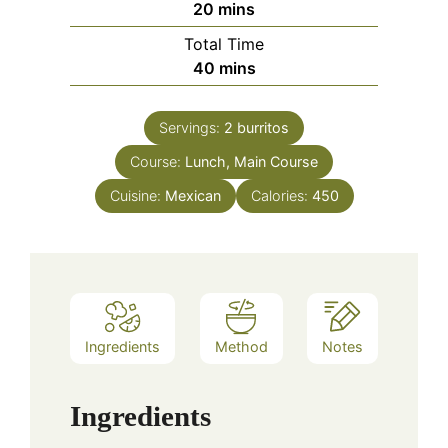
minutes
20
mins
Total Time
minutes
40
mins
Servings:
2
burritos
Course:
Lunch, Main Course
Cuisine:
Mexican
Calories:
450
Ingredients
Method
Notes
Ingredients