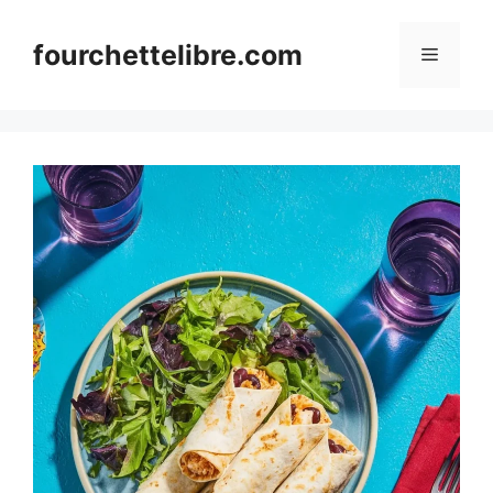
Skip
to
fourchettelibre.com
Menu
content