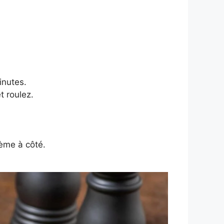
inutes.
t roulez.
rème à côté.