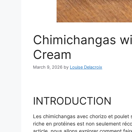
Chimichangas wi
Cream
March 9, 2026
by
Louise Delacroix
INTRODUCTION
Les chimichangas avec chorizo et poulet s
riche en protéines est non seulement réco
article, nous allons explorer comment fai