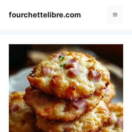
Skip
to
fourchettelibre.com
Menu
content