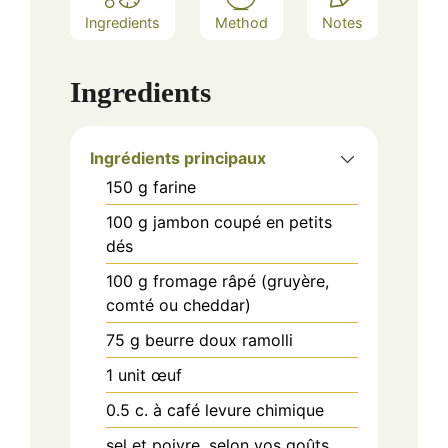
Ingredients
Method
Notes
Ingredients
Ingrédients principaux
150
g
farine
100
g
jambon coupé en petits
dés
100
g
fromage râpé (gruyère,
comté ou cheddar)
75
g
beurre doux ramolli
1
unit
œuf
0.5
c. à café
levure chimique
sel et poivre, selon vos goûts