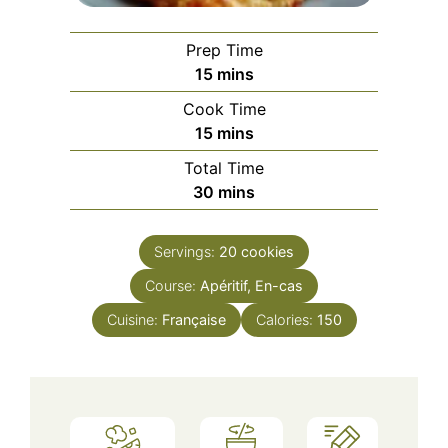
Prep Time
minutes
15
mins
Cook Time
minutes
15
mins
Total Time
minutes
30
mins
Servings:
20
cookies
Course:
Apéritif, En-cas
Cuisine:
Française
Calories:
150