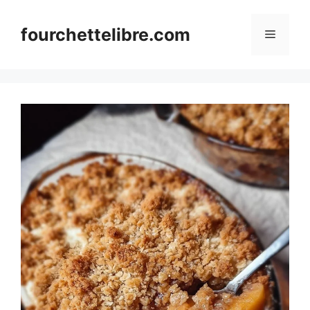
Skip
to
fourchettelibre.com
Menu
content