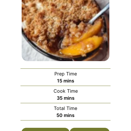
Prep Time
minutes
15
mins
Cook Time
minutes
35
mins
Total Time
minutes
50
mins