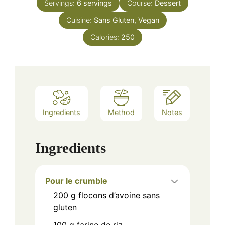
Servings:
6
servings
Course:
Dessert
Cuisine:
Sans Gluten, Vegan
Calories:
250
Ingredients
Method
Notes
Ingredients
Pour le crumble
200
g
flocons d’avoine sans
gluten
100
g
farine de riz