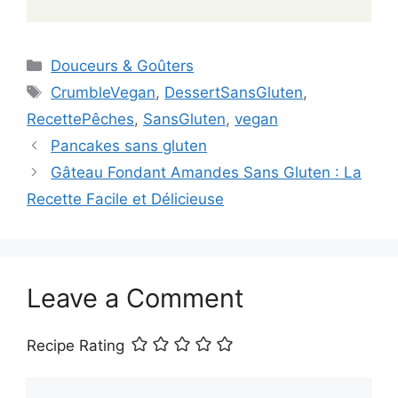
Categories
Douceurs & Goûters
Tags
CrumbleVegan
,
DessertSansGluten
,
RecettePêches
,
SansGluten
,
vegan
Pancakes sans gluten
Gâteau Fondant Amandes Sans Gluten : La
Recette Facile et Délicieuse
Leave a Comment
Recipe Rating
Comment