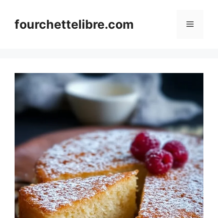
Skip
to
fourchettelibre.com
Menu
content