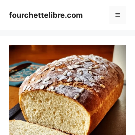
Skip
to
fourchettelibre.com
Menu
content