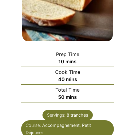
Prep Time
minutes
10
mins
Cook Time
minutes
40
mins
Total Time
minutes
50
mins
Servings:
8
tranches
Course:
Accompagnement, Petit
Déjeuner