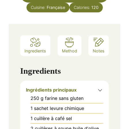
Cuisine:
Française
Calories:
120
Ingredients
Method
Notes
Ingredients
Ingrédients principaux
250
g
farine sans gluten
1
sachet
levure chimique
1
cuillère à café
sel
2
cuillères à soupe
huile d'olive